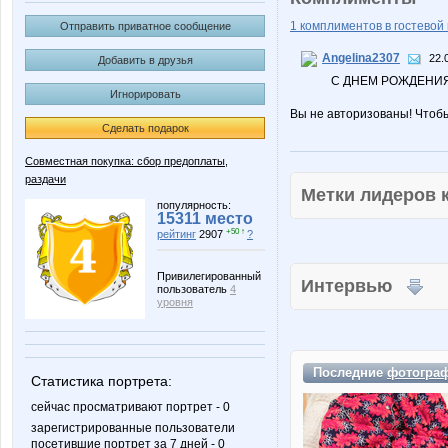
1 комплиментов в гостевой 
Отправить приватное сообщение
Angelina2307
22.
Добавить в друзья
С ДНЕМ РОЖДЕНИЯ
Игнорировать
Вы не авторизованы! Чтоб
Сделать подарок
Совместная покупка: сбор предоплаты,
раздачи
Метки лидеров
популярность:
15311 место
+50 ↑
рейтинг
2907
?
Привилегированный
Интервью
пользователь
4
уровня
Последние
фотогра
Статистика портрета:
сейчас просматривают портрет - 0
зарегистрированные пользователи
посетившие портрет за 7 дней - 0