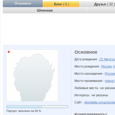
Основное
Блог
( 0 )
Друзья
( 32 )
Шпионаж
Основное
Дата рождения :
22 Август
Место рождения :
Россия
,
Н
Место нахождения :
Россия
Место проживания :
улица 
Любимые места : не указа
Интересы : не указаны
Сайт :
vkontakte.ru/yazvezd
Портрет заполнен на 58 %
Комплименты